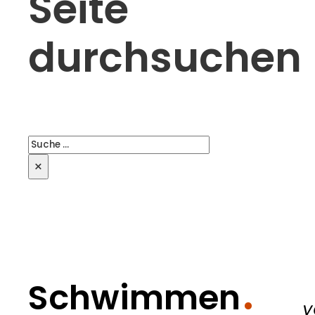
Seite
durchsuchen
Suchen
×
Schwimmen
v