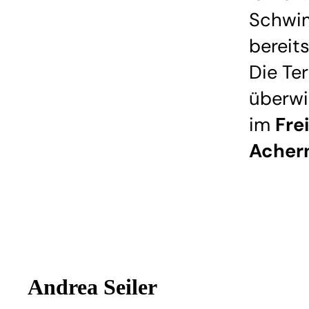
Schwi
bereit
Die Te
überw
im
Fre
Acher
Andrea Seiler