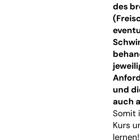
des b
(Frei
eventu
Schwi
behand
jeweil
Anfor
und di
auch 
Somit i
Kurs 
lernen!