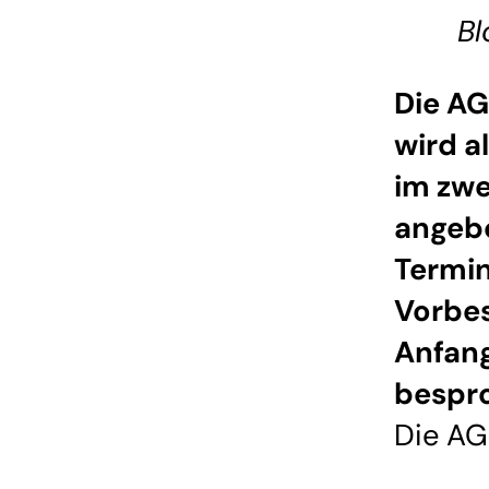
Bl
Die A
wird 
im zwe
angeb
Termin
Vorbe
Anfan
bespr
Die AG