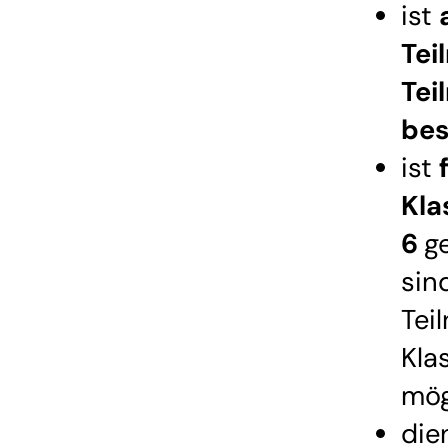
ist
Tei
Tei
bes
ist
Kla
6
g
sin
Tei
Kla
mög
die