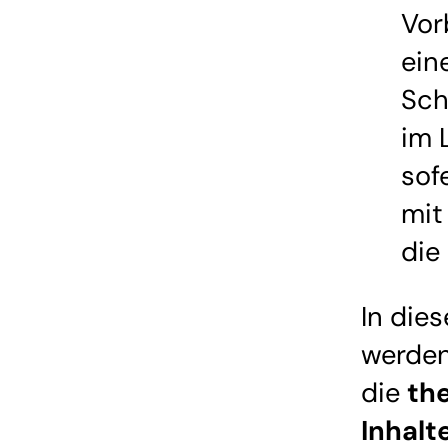
Vor
ein
Sc
im 
sof
mit
die
In die
werden
die
th
Inhalt