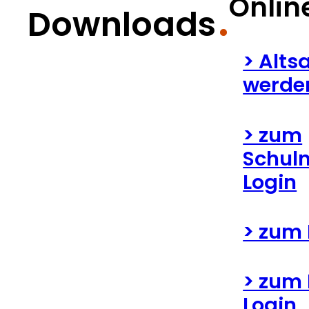
Onlin
Downloads
> Alts
werde
> zum
Schul
Login
> zum
> zum
Login