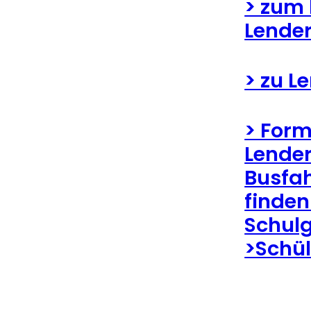
> zum 
Lende
> zu L
> Form
Lender
Busfa
finden
Schul
>Schül