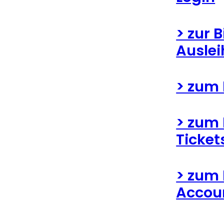
> zur 
Auslei
> zum 
> zum
Ticke
> zum
Accoun