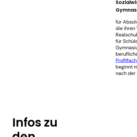
Sozialwi
Gymnasiu
für Absol
die ihren
Realschul
für Schül
Gymnasium
beruflic
Profilfac
beginnt m
nach der 
Infos zu
den