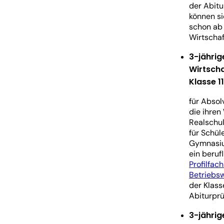
der Abitu
können s
schon ab 
Wirtschaf
3-jährig
Wirtsch
Klasse 11 
für Absol
die ihren
Realschul
für Schül
Gymnasiu
ein beru
Profilfac
Betriebsw
der Klass
Abiturprü
3-jährig