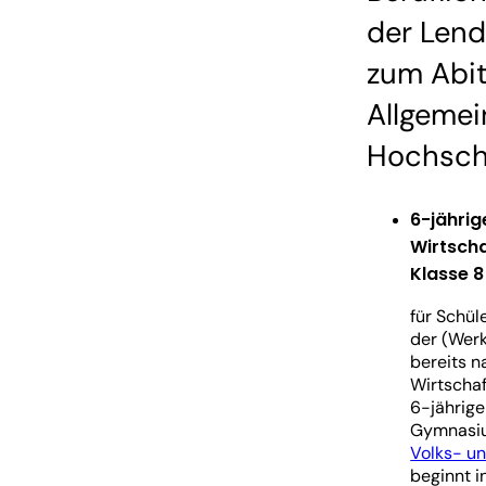
der Len
zum Abit
Allgeme
Hochschu
6-jährig
Wirtsch
Klasse 8 
für Schü
der (Werk
bereits n
Wirtschaf
6-jährige
Gymnasi
Volks- un
beginnt i