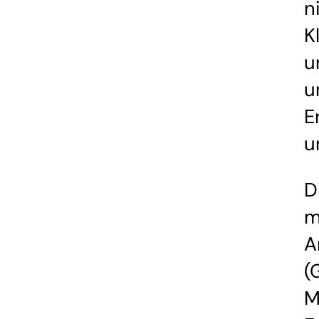
n
K
u
u
E
u
D
m
A
(
M