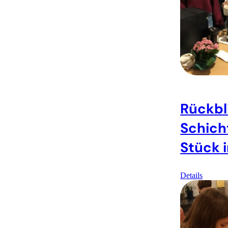
Rückbl
Schich
Stück 
Details