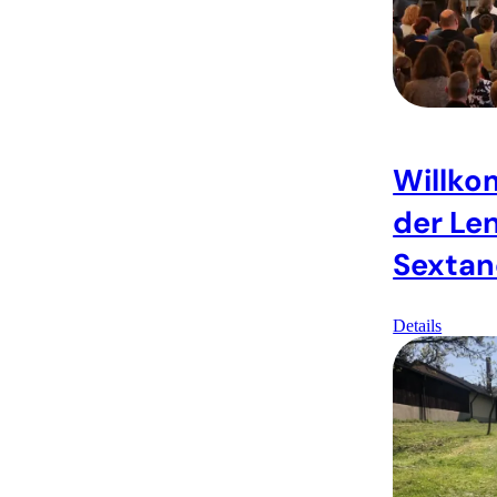
Willk
der Len
Sextan
Details