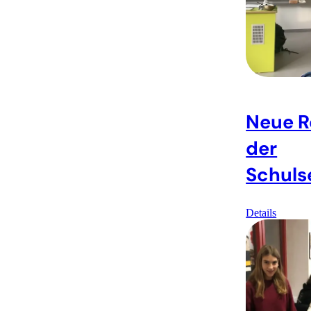
Neue R
der
Schuls
Details