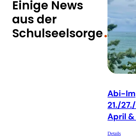
Einige News
aus der
Schulseelsorge
Abi-Im
21./27.
April &
Details