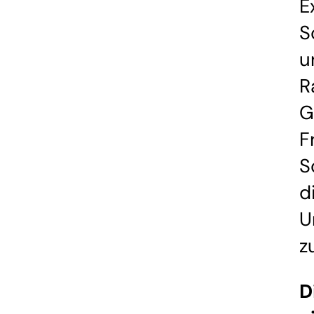
E
S
u
R
G
F
S
d
U
z
D