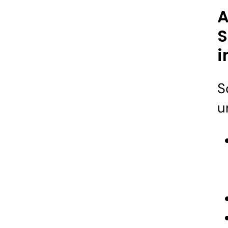
A
S
i
S
u