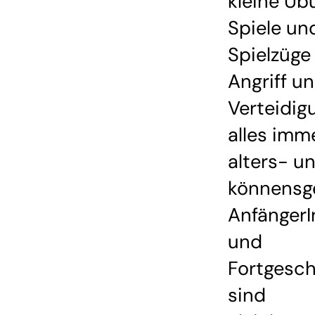
kleine Üb
Spiele un
Spielzüge 
Angriff u
Verteidig
alles imm
alters- u
könnensg
Anfänger
und
Fortgesch
sind