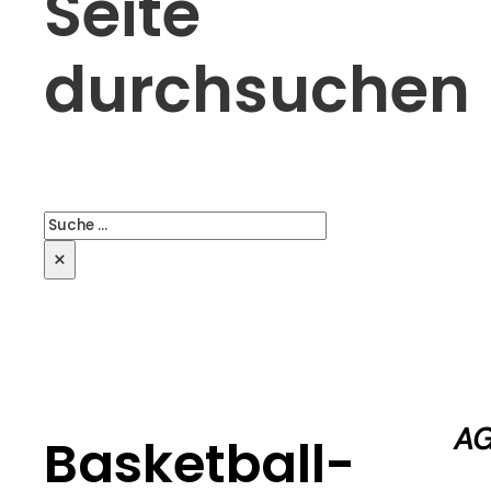
Seite
durchsuchen
Suchen
×
AG
Basketball-