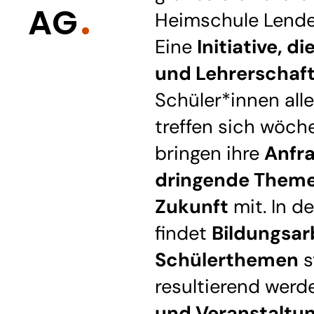
AG
Heimschule Lende
Eine
Initiative, d
und Lehrerschaf
Schüler*innen alle
treffen sich wöch
bringen ihre
Anfr
dringende Theme
Zukunft
mit. In d
findet
Bildungsar
Schülerthemen
s
resultierend wer
und Veranstaltun