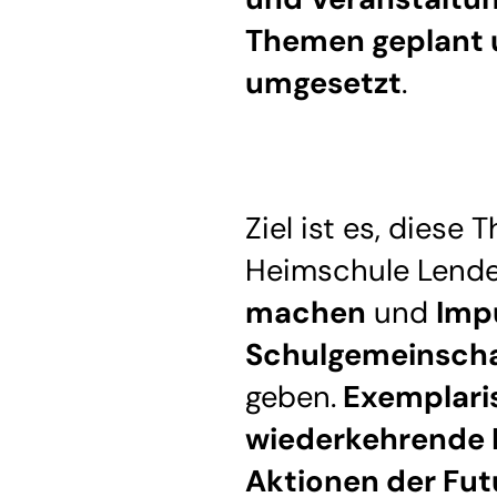
Themen geplant
umgesetzt
.
Ziel ist es, diese
Heimschule Lend
machen
und
Impu
Schulgemeinscha
geben.
Exemplari
wiederkehrende 
Aktionen der Fu