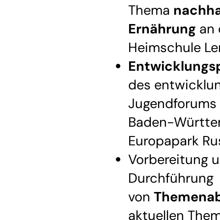
Thema
nachha
Ernährung
an 
Heimschule Le
Entwicklungsp
des entwicklu
Jugendforums
Baden-Württe
Europapark Ru
Vorbereitung 
Durchführung
von
Themena
aktuellen The