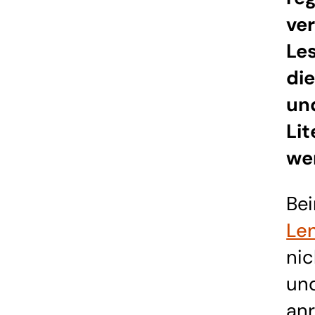
ver
Le
di
un
Li
we
Be
Len
nic
und
anr