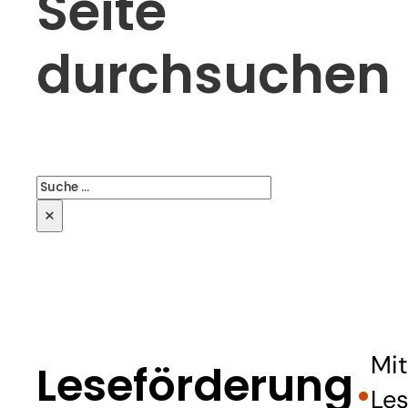
Seite
durchsuchen
Suchen
×
Mit
Leseförderung
Les