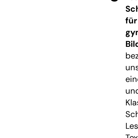
Sc
für
gy
Bi
bez
un
ein
und
Kl
Sch
Le
Tex