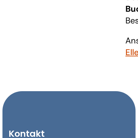
Bu
Bes
Ans
Ell
Kontakt