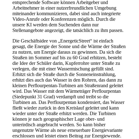
entsprechende Software können Arbeitgeber und
Arbeitnehmer in einer nutzerfreundlichen Umgebung
miteinander kommunizieren, dabei sind auch integrierte
Video-Anrufe oder Konferenzen möglich. Durch die
unsere KI werden dem Suchenden dann nur
Stellenangebote angezeigt, die tatsächlich zu ihm passen.
Die Geschäftsidee von „EnergeticStreet“ ist einfach
gesagt, die Energie der Sonne und die Wärme der Straßen
zu nutzen, um Energie daraus zu gewinnen. Da sich die
Straßen im Sommer auf bis zu 60 Grad erhitzen, besteht
die Idee der Schüler darin, Kupferrohre unter Straße zu
verlegen, die mit einer Wassermischung gefüllt sind.
Erhitzt sich die Straße durch die Sonneneinstrahlung,
erhitzt dies auch das Wasser in den Rohren, das dann zu
kleinen Perflourpentan-Turbinen am Straßenrand geleitet
wird. Das Wasser mit dem Wärmeträger Perflourpentan
(Siedepunkt 31 Grad) verdampft und treibt so die
Turbinen an. Das Perflourpentan kondensiert, das Wasser
fließt wieder zurück in den Kreislauf geleitet und kann
wieder unter der Straße erhitzt werden. Die Turbinen
können je nach geographischer Lage ober- und
unterirdisch angebracht werden. So kann bisher
ungenutzte Wärme als neue erneuerbare Energievariante
erschlossen und leistet einen Beitrag zur Energiewende.