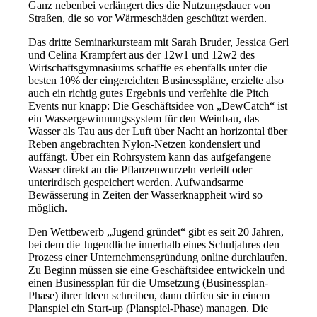
Ganz nebenbei verlängert dies die Nutzungsdauer von
Straßen, die so vor Wärmeschäden geschützt werden.
Das dritte Seminarkursteam mit Sarah Bruder, Jessica Gerl
und Celina Krampfert aus der 12w1 und 12w2 des
Wirtschaftsgymnasiums schaffte es ebenfalls unter die
besten 10% der eingereichten Businesspläne, erzielte also
auch ein richtig gutes Ergebnis und verfehlte die Pitch
Events nur knapp: Die Geschäftsidee von „DewCatch“ ist
ein Wassergewinnungssystem für den Weinbau, das
Wasser als Tau aus der Luft über Nacht an horizontal über
Reben angebrachten Nylon-Netzen kondensiert und
auffängt. Über ein Rohrsystem kann das aufgefangene
Wasser direkt an die Pflanzenwurzeln verteilt oder
unterirdisch gespeichert werden. Aufwandsarme
Bewässerung in Zeiten der Wasserknappheit wird so
möglich.
Den Wettbewerb „Jugend gründet“ gibt es seit 20 Jahren,
bei dem die Jugendliche innerhalb eines Schuljahres den
Prozess einer Unternehmensgründung online durchlaufen.
Zu Beginn müssen sie eine Geschäftsidee entwickeln und
einen Businessplan für die Umsetzung (Businessplan-
Phase) ihrer Ideen schreiben, dann dürfen sie in einem
Planspiel ein Start-up (Planspiel-Phase) managen. Die