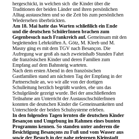
hergeschickt, in welchen sich die Kinder über die
Traditionen der beiden Länder und ihren persönlichen
Alltag austauschten und so die Zeit bis zum persönlichen
Wiedersehen überbrückten.
Am 18. Mai hatte das Warten schließlich ein Ende
und die deutschen SchülerInnen brachen zum
Gegenbesuch nach Frankreich auf.
Gemeinsam mit den
begleitenden Lehrkräften A. Götz, M. Kleeb und M.
Masny ging es mit dem TGV nach Besançon. Die
Aufregung war groß als nach zweieinhalb Stunden Fahrt
die französischen Kinder und deren Familien zum
Empfang auf dem Bahnsteig warteten.
Nach dem ersten Abend in den französischen
Gastfamilien stand am nächsten Tag der Empfang in der
Partnerschule an, wo wir alle von der dortigen
Schulleitung herzlich begrüßt wurden, ehe uns das
Schulgelände gezeigt wurde. Bei der anschließenden
Teilnahme am Unterricht der AustauschschülerInnen
konnten die deutschen Kinder die Gemeinsamkeiten und
Unterschiede der beiden Schulsysteme erleben.
In den folgenden Tagen lernten die deutschen Kinder
Besançon und Umgebung im Rahmen eines bunten
Programms kennen. So standen unter anderem die
Besichtigung Besançons zu Fuß und vom Wasser aus
sowie der Besuch in der nahe gelegenen Kleinstadt