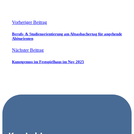
Vorheriger Beitrag
Berufs- & Studienorientierung am Altsasbachertag für angehende
Abiturienten
Nächster Beitrag
Kunstgenuss im Festspielhaus im Nov 2025