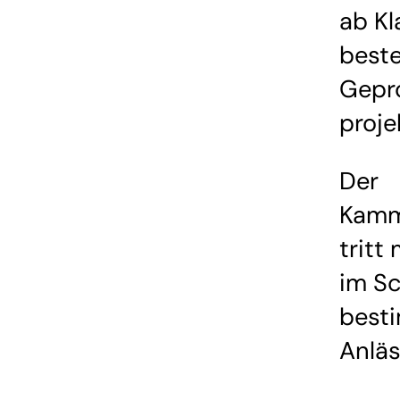
ab Kl
beste
Gepr
proje
Der
Kamm
tritt
im Sc
best
Anläs